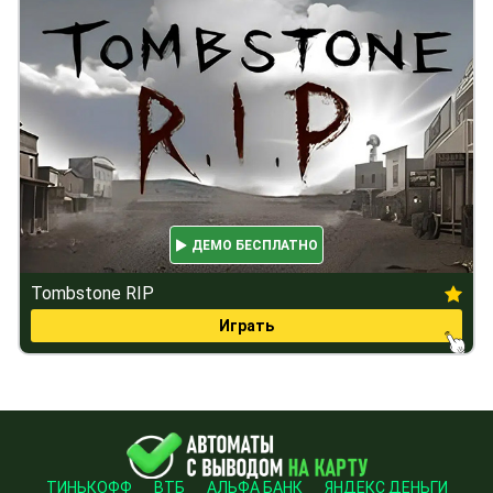
ДЕМО БЕСПЛАТНО
Tombstone RIP
Играть
ТИНЬКОФФ
ВТБ
АЛЬФА БАНК
ЯНДЕКС ДЕНЬГИ