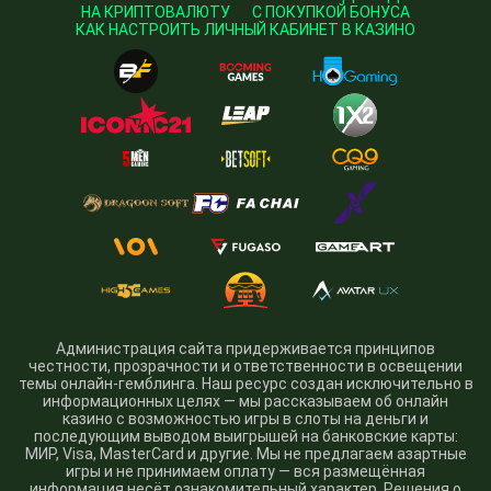
НА КРИПТОВАЛЮТУ
С ПОКУПКОЙ БОНУСА
КАК НАСТРОИТЬ ЛИЧНЫЙ КАБИНЕТ В КАЗИНО
Администрация сайта придерживается принципов
честности, прозрачности и ответственности в освещении
темы онлайн-гемблинга. Наш ресурс создан исключительно в
информационных целях — мы рассказываем об онлайн
казино с возможностью игры в слоты на деньги и
последующим выводом выигрышей на банковские карты:
МИР, Visa, MasterCard и другие. Мы не предлагаем азартные
игры и не принимаем оплату — вся размещённая
информация несёт ознакомительный характер. Решения о