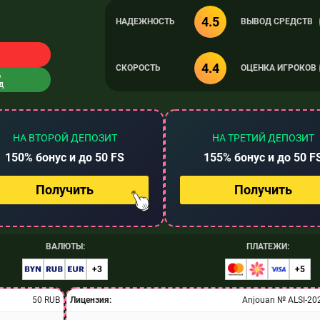
4.5
НАДЕЖНОСТЬ
ВЫВОД СРЕДСТВ
4.4
СКОРОСТЬ
ОЦЕНКА ИГРОКОВ
Ь
Д
НА ВТОРОЙ ДЕПОЗИТ
НА ТРЕТИЙ ДЕПОЗИТ
150% бонус и до 50 FS
155% бонус и до 50 F
Получить
Получить
ВАЛЮТЫ:
ПЛАТЕЖИ:
+
3
+
5
50 RUB
Лицензия:
Anjouan № ALSI-20