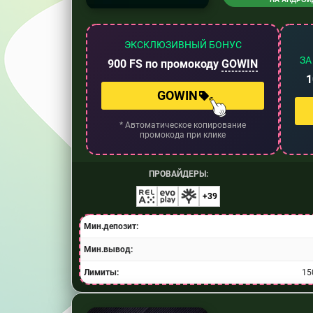
ЭКСКЛЮЗИВНЫЙ БОНУС
ЗА
900 FS по промокоду
GOWIN
1
GOWIN
* Автоматическое копирование
промокода при клике
ПРОВАЙДЕРЫ:
+
39
Мин.депозит:
Мин.вывод:
Лимиты:
15
НОВИНКА