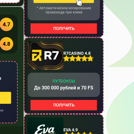
* Автоматическое копирование
промокода при клике
4.7
ПОЛУЧИТЬ
4.8
R7CASINO 4.8
о
ЛУТБОКСЫ
До 300 000 рублей и 70 FS
ПОЛУЧИТЬ
ие
EVA 4.9