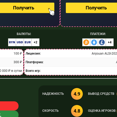
Получить
Получить
ВАЛЮТЫ:
ПЛАТЕЖИ:
+
2
+
4
100 ₽
Лицензия:
Anjouan ALSI-20
300 ₽
Платформа:
0 000 ₽ в сутки
Всего игр:
4.9
НАДЕЖНОСТЬ
ВЫВОД СРЕДСТВ
4.8
СКОРОСТЬ
ОЦЕНКА ИГРОКОВ
Ь
Д