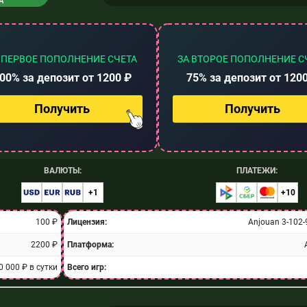
 ПЕРВОЕ ПОПОЛНЕНИЕ СЧЕТА
ЗА ВТОРОЕ ПОПОЛНЕНИЕ С
00% за депозит от 1200 ₽
75% за депозит от 120
Получить
Получить
ВАЛЮТЫ:
ПЛАТЕЖИ:
+
1
+
10
100 ₽
Лицензия:
Anjouan 3-102
2200 ₽
Платформа:
0 000 ₽ в сутки
Всего игр: