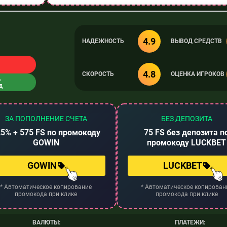
4.9
НАДЕЖНОСТЬ
ВЫВОД СРЕДСТВ
4.8
СКОРОСТЬ
ОЦЕНКА ИГРОКОВ
Ь
Д
ЗА ПОПОЛНЕНИЕ СЧЕТА
БЕЗ ДЕПОЗИТА
25% + 575 FS по промокоду
75 FS без депозита п
GOWIN
промокоду LUCKBET
GOWIN
LUCKBET
* Автоматическое копирование
* Автоматическое копирован
промокода при клике
промокода при клике
ВАЛЮТЫ:
ПЛАТЕЖИ: