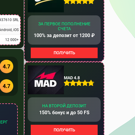
-937610 SRL
ЗА ПЕРВОЕ ПОПОЛНЕНИЕ
СЧЕТА
Android, iOS
100% за депозит от 1200 ₽
12 000+
ПОЛУЧИТЬ
4.7
MAD 4.8
4.7
НА ВТОРОЙ ДЕПОЗИТ
150% бонус и до 50 FS
ЕРГ
ПОЛУЧИТЬ