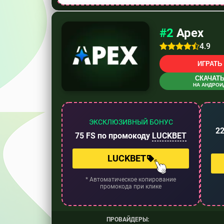
Только здесь
#2
Apex
4.9
ИГРАТЬ
СКАЧАТ
НА АНДРОИ
ЭКСКЛЮЗИВНЫЙ БОНУС
2
75 FS по промокоду
LUCKBET
LUCKBET
* Автоматическое копирование
промокода при клике
ПРОВАЙДЕРЫ: