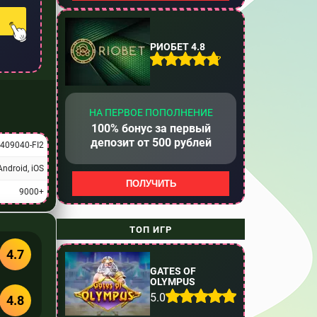
РИОБЕТ 4.8
НА ПЕРВОЕ ПОПОЛНЕНИЕ
100% бонус за первый
депозит от 500 рублей
2409040-FI2
Android, iOS
ПОЛУЧИТЬ
9000+
ТОП ИГР
4.7
GATES OF
OLYMPUS
5.0
4.8