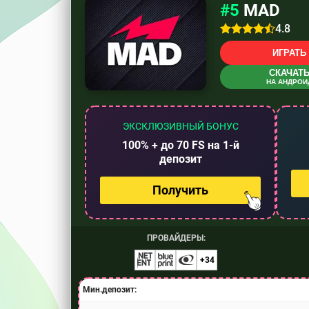
#5
MAD
4.8
ИГРАТЬ
СКАЧАТ
НА АНДРОИ
ЭКСКЛЮЗИВНЫЙ БОНУС
100% + до 70 FS на 1-й
депозит
Получить
ПРОВАЙДЕРЫ:
+
34
Мин.депозит: