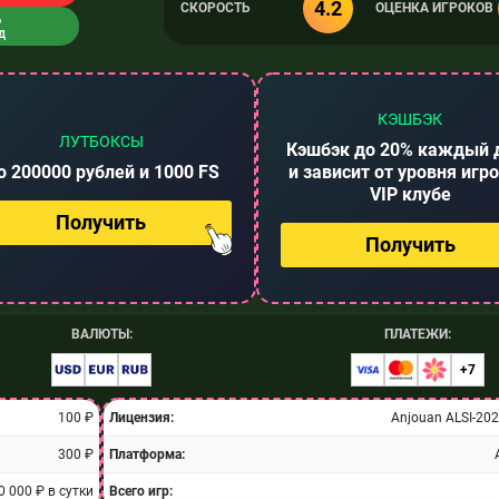
4.2
СКОРОСТЬ
ОЦЕНКА ИГРОКОВ
Ь
Д
КЭШБЭК
ЛУТБОКСЫ
Кэшбэк до 20% каждый 
о 200000 рублей и 1000 FS
и зависит от уровня игро
VIP клубе
Получить
Получить
ВАЛЮТЫ:
ПЛАТЕЖИ:
+
7
100 ₽
Лицензия:
Anjouan ALSI-20
300 ₽
Платформа:
0 000 ₽ в сутки
Всего игр: